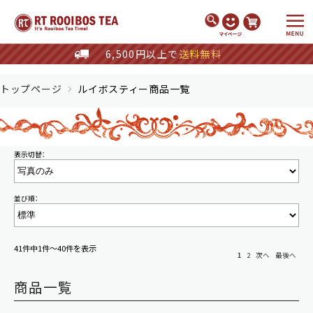
/*
*/
6,500円以上で
送料無料
トップページ
ルイボスティー商品一覧
表示切替：
並び順：
41件中1件～40件を表示
1
2
次へ
最後へ
商品一覧