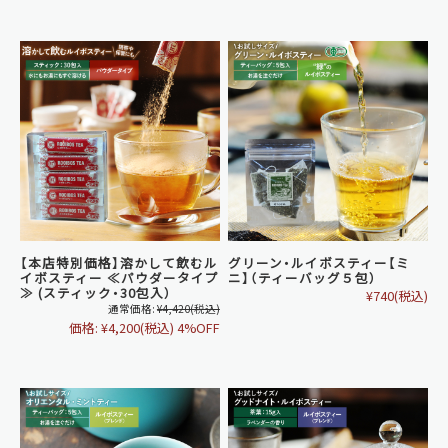
【本店特別価格】溶かして飲むル
グリーン・ルイボスティー【ミ
イボスティー ≪パウダータイプ
ニ】（ティーバッグ５包）
≫ (スティック・30包入）
¥740
(税込)
通常価格:
¥4,420
(税込)
価格:
¥4,200
(税込)
4%OFF