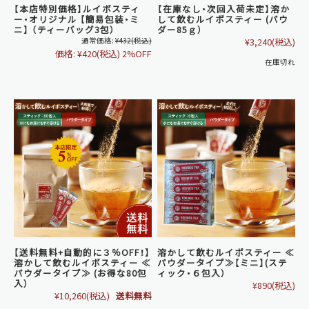
【本店特別価格】ルイボスティ
【在庫なし・次回入荷未定】溶か
ー・オリジナル 【簡易包装・ミ
して飲むルイボスティー (パウ
ニ】 （ティーバッグ3包）
ダー85ｇ）
通常価格:
¥432
(税込)
¥3,240
(税込)
価格:
¥420
(税込)
2%OFF
在庫切れ
【送料無料+自動的に３％OFF！】
溶かして飲むルイボスティー ≪
溶かして飲むルイボスティー ≪
パウダータイプ≫【ミニ】(ステ
パウダータイプ≫ (お得な80包
ィック・６包入）
入）
¥890
(税込)
¥10,260
(税込)
送料無料