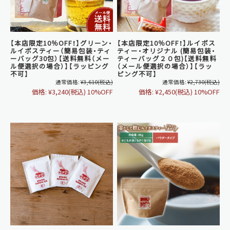
【本店限定10％OFF！】グリーン・
【本店限定10％OFF！】ルイボス
ルイボスティー（簡易包装・ティ
ティー・オリジナル (簡易包装・
ーバッグ30包）【送料無料（メー
ティーバッグ２０包)【送料無料
ル便選択の場合）】【ラッピング
（メール便選択の場合）】【ラッ
不可】
ピング不可】
通常価格:
¥3,610
(税込)
通常価格:
¥2,730
(税込)
価格:
¥3,240
(税込)
10%OFF
価格:
¥2,450
(税込)
10%OFF