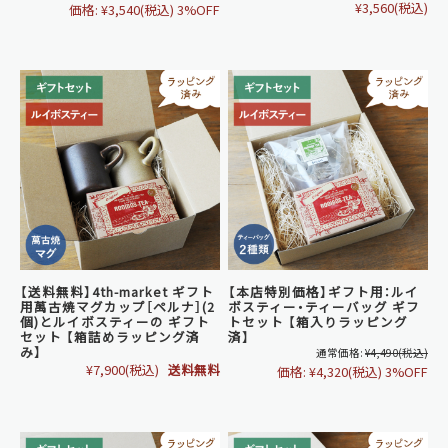
¥3,560
(税込)
価格:
¥3,540
(税込)
3%OFF
【送料無料】4th-market ギフト
【本店特別価格】ギフト用：ルイ
用萬古焼マグカップ［ペルナ］(2
ボスティー・ティーバッグ ギフ
個)とルイボスティーの ギフト
トセット 【箱入りラッピング
セット 【箱詰めラッピング済
済】
み】
通常価格:
¥4,490
(税込)
¥7,900
(税込)
送料無料
価格:
¥4,320
(税込)
3%OFF