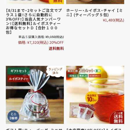
【8/31まで・2セットご注文でプ
ホーリー・ルイボス・チャイ 【ミ
ラス１袋！さらに自動的に
ニ】 (ティーバッグ５包)
3％OFF！】当店人気ナンバーワ
¥1,480
(税込)
ン！【送料無料】ルイボスティー
お得なセットＤ 【合計１００
包】
単品５袋購入価格:
¥9,150
(税込)
価格:
¥7,320
(税込)
20%OFF
送料無料