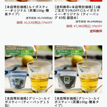
【本店特別価格】ルイボスティ
【送料無料+本店特別価格】【2袋
ー・オリジナル （茶葉100g・簡
ご注文で3％OFF！】ルイボステ
易タイプ）
ィー・オリジナル （ティーバッ
グ 80包 袋詰め）
通常価格:
¥3,720
(税込)
通常価格:
¥8,240
(税込)
価格:
¥3,530
(税込)
5%OFF
価格:
¥7,980
(税込)
3%OFF
送料無料
【本店特別価格】グリーン・ルイ
【本店特別価格】グリーン・ルイ
ボスティー（ティーバッグ１５
ボスティー（茶葉100g・簡易タ
包）
イプ）