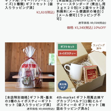
ギフト用：ティーバッグ・ミニサ
【本店限定10％OFF！】ルイボス
イズ(３種類) ギフトセット 【袋
ティー・スタンダード (煮出し用
入りラッピング済】
３ｇ×２０包)×２袋セット【送
料無料（メール便選択の場合）】
¥2,610
(税込)
【メール便可】【ラッピング不
可】
通常価格:
¥3,720
(税込)
価格:
¥3,340
(税込)
10%OFF
【本店特別価格】ギフト用・基本
4th-market ギフト用萬古焼マ
の3種のルイボスティーギフト
グカップ［ペルナ］(1個)とルイ
セット 【袋入りラッピング済】
ボスティーの ギフトセット 【箱
詰めラッピング済み】
通常価格:
¥3,660
(税込)