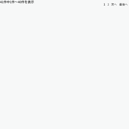
41件中1件～40件を表示
1
2
次へ
最後へ