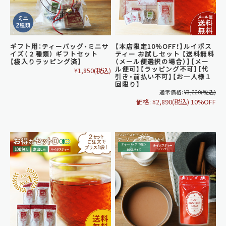
ギフト用：ティーバッグ・ミニサ
【本店限定10％OFF！】ルイボス
イズ（２種類） ギフトセット
ティー お試しセット 【送料無料
【袋入りラッピング済】
（メール便選択の場合）】【メー
ル便可】【ラッピング不可】【代
¥1,850
(税込)
引き・前払い不可】【お一人様１
回限り】
通常価格:
¥3,220
(税込)
価格:
¥2,890
(税込)
10%OFF