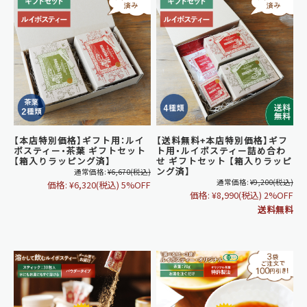
【本店特別価格】ギフト用：ルイ
【送料無料+本店特別価格】ギフ
ボスティー・茶葉 ギフトセット
ト用・ルイボスティー詰め合わ
【箱入りラッピング済】
せ ギフトセット 【箱入りラッピ
ング済】
通常価格:
¥6,670
(税込)
通常価格:
¥9,200
(税込)
価格:
¥6,320
(税込)
5%OFF
価格:
¥8,990
(税込)
2%OFF
送料無料